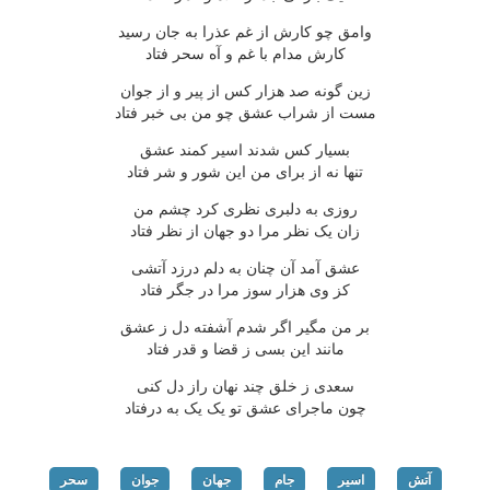
وامق چو کارش از غم عذرا به جان رسید
کارش مدام با غم و آه سحر فتاد
زین گونه صد هزار کس از پیر و از جوان
مست از شراب عشق چو من بی خبر فتاد
بسیار کس شدند اسیر کمند عشق
تنها نه از برای من این شور و شر فتاد
روزی به دلبری نظری کرد چشم من
زان یک نظر مرا دو جهان از نظر فتاد
عشق آمد آن چنان به دلم درزد آتشی
کز وی هزار سوز مرا در جگر فتاد
بر من مگیر اگر شدم آشفته دل ز عشق
مانند این بسی ز قضا و قدر فتاد
سعدی ز خلق چند نهان راز دل کنی
چون ماجرای عشق تو یک یک به درفتاد
آتش
اسیر
جام
جهان
جوان
سحر