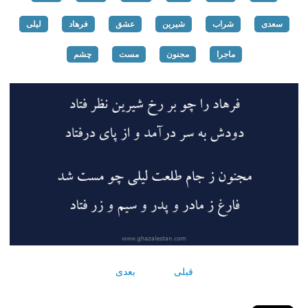
سعدی
شراب
شیرین
عشق
فرهاد
لیلی
ماجرا
مجنون
مست
چشم
قبلی
بعدی