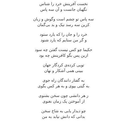
نخست آفرینش خرد را شناس
نگهبان جانست و آن سه پاس
سه پاس تو چشم است وگوش و زبان
کزین سه رسد نیک و بد بی‌گمان
خرد را و جان را که یارد ستود
و گر من ستایم که یارد شنود
حکیما چو کس نیست گفتن چه سود
ازین پس بگو کافرینش چه بود
تویی کرده‌ی کردگار جهان
ببینی همی آشکار و نهان
به گفتار دانندگان راه جوی
به گیتی بپوی و به هر کس بگوی
ز هر دانشی چون سخن بشنوی
از آموختن یک زمان نغنوی
چو دیدار یابی به شاخ سخن
بدانی که دانش نیابد به من