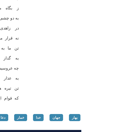
ز بگاه م
به دو چشم
در زاهدی
نه قرار م
تن ما به 
به گداز 
چه عروسیس
به عذار 
تن تیره ه
كه قوام ا
بهار
جهان
خدا
خمار
دعا