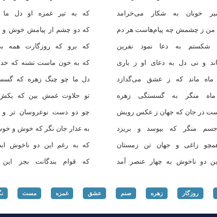
یر خوبان به شكار می‌خرامد
كه به تیر غمزه او دل ما ش
 من ز چشمش چه پیام‌هاست هر دم
كه دو چشم از پیامش خوش و پر
 شكستم به دعا نمود نفرین
كه برو كه روزگارت همه بی‌ق
اند و نی دل به دعای او ز یاری
كه به خون ماست تشنه كه خداش
ماه ماند كه ز عشق می‌گدازد
دل ما چو چنگ زهره كه گسسته 
ماه منگر به گسستگی زهره
تو حلاوت غمش بین كه یكش ه
ت در جان كه جهان ز عكس رویش
چو دو دست نوعروسان تر و پرن
جسم منگر كه بپوسد و بریزد
به عذار جان نگر كه خوش و خوش 
مچو زاغی و جهان تن زمستان
كه به رغم این دو ناخوش ابدا 
ین دو ناخوش به چهار عنصر آمد
كه قوام بندگانت بجز این چ
روزگار
زهره
صنم
عشق
غمزه
مست
نگ