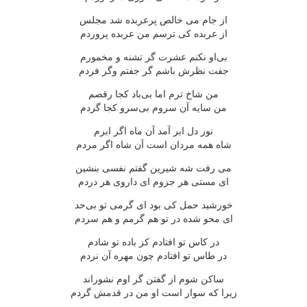
از جام می خالص پرعربده شد مجلس
از عربده كی ترسم من عربده پروردم
بی‌او نكنم عشرت گر تشنه و مخمورم
جفت نظرش باشم گر جفتم وگر فردم
من شاخ ترم اما بی‌باد كجا رقصم
من سایه آن سروم بی‌سرو كجا گردم
نور دل ابر آمد آن ماه اگر ابرم
شاه همه مردان است آن شاه اگر مردم
می رفت شه شیرین گفتم نفسی بنشین
ای مستی هر جزوم ای داروی هر دردم
خورشید حمل كی بود ای گرمی تو بی‌حد
ای محو شده در تو هم گرمم و هم سردم
در كاس تو افتادم كز باده تو شادم
در طاس تو افتادم چون مهره آن نردم
ساكن شوم از گفتن گر اوم نشوراند
زیرا كه سوار است او من در قدمش گردم