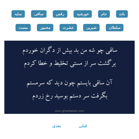
باده
جام
خورشید
رقص
ساقی
سایه
سلطان
شیرین
عشرت
مخمور
مست
قبلی
بعدی