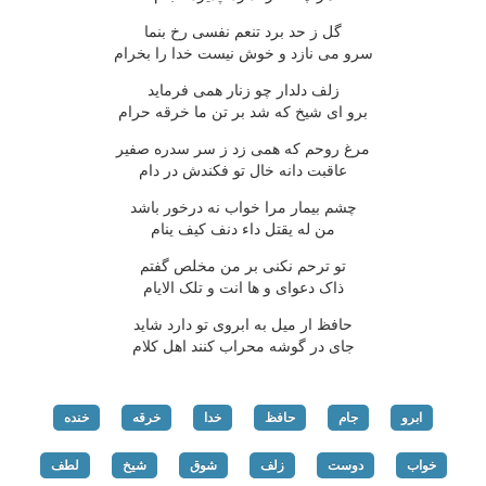
گل ز حد برد تنعم نفسی رخ بنما
سرو می نازد و خوش نیست خدا را بخرام
زلف دلدار چو زنار همی فرماید
برو ای شیخ که شد بر تن ما خرقه حرام
مرغ روحم که همی زد ز سر سدره صفیر
عاقبت دانه خال تو فکندش در دام
چشم بیمار مرا خواب نه درخور باشد
من له یقتل داء دنف کیف ینام
تو ترحم نکنی بر من مخلص گفتم
ذاک دعوای و ها انت و تلک الایام
حافظ ار میل به ابروی تو دارد شاید
جای در گوشه محراب کنند اهل کلام
ابرو
جام
حافظ
خدا
خرقه
خنده
خواب
دوست
زلف
شوق
شیخ
لطف