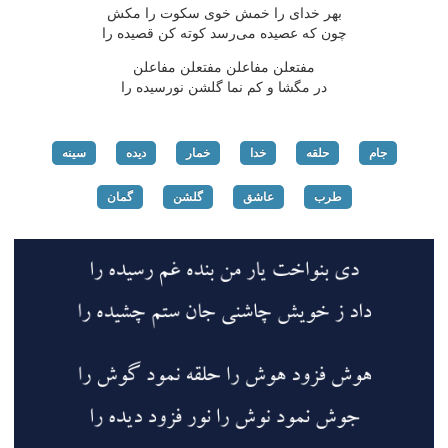
بهر خدای را خمش خوی سكوت را مكش
چون كه عصیده می‌رسد كوته كن قصیده را
مفتعلن مفاعلن مفتعلن مفاعلن
در مگشا و كم نما گلشن نورسیده را
جام
حلقه
خدا
خمار
دیده
سینه
طرب
عاشق
گلشن
گمان