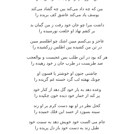
بین كه چه داد می‌كند بین چه گشاد می‌كند
یوسف یاد می‌كند عاشق كف بریده را
داشت مرا چو جان خود رفت ز من گمان بد
بر كتفم نهاد او خلعت نورسیده را
عاجز و بی‌كسم مبین اشك چو اطلسم مبین
در تن من كشیده بین اطلس زركشیده را
هر كه بود در این طلب بس عجبست و بوالعجب
صد طربست در طرب جان ز خود رهیده را
چاشنی جنون او خوشتر یا فسون او
چونك نهفته لب گزد خسته غم گزیده را
وعده دهد به یار خود گل دهد از كنار خود
پر كند از خمار خود دیده خون چكیده را
كحل نظر در او نهد دست كرم بر او زند
سینه بسوزد از حسد این فلك خمیده را
جام می الست خود خویش دهد به سمت خود
طبل زند به دست خود باز دل پریده را