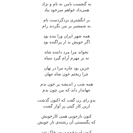
نه گنجست بامن نه نام و نژاد
همی‌داد خواهم سرخود بباد
بر انگشتری یزدگردست نام
به شمشیر بر من نگردند رام
همه شهر ایران ورا بنده بود
اگر خویش بد ار پراگنده بود
نخواند مرا مرد داننده شاه
نه بر مهرم آرام گیرد سپاه
جزین بود چاره مرا در نهان
چرا ریختم خون شاه جهان
همه شب ز اندیشه پر خون بدم
جهاندار داند که من چون بدم
بدو رای زن گفت که اکنون گذشت
ازین کار گیتی پر آواز گشت
کنون بازجویی همی کارخویش
که بگسستی آن رشته‌ی تار خویش
کنون او بدخمه درون خاک شد