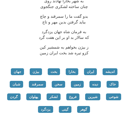
به شهر بخارا نهادند روی
چنان ساخته لشکری جنگجوی
بدو گفت ما را سمرقند و چاچ
بباید گرفتن بدین مهر و تاج
به فرمان شاه جهان یزدگرد
که سالار بد او بر این هفت گرد
ز بیژن بخواهم به شمشیر کین
کزو تیره شد بخت ایران زمین
اندیشه
ایران
بخارا
بخت
بیژن
جهان
خاک
دیده
زمین
سخن
سمرقند
شبان
شوخی
شیرین
فروغ
لشکر
پهلوان
گردن
گوهر
گیتی
یزدگرد