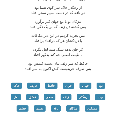
از رهگذر خاک سر کوی شما بود
هر نافه که در دست نسیم سحر افتاد
مژگان تو تا تیغ جهان گیر برآورد
بس کشته دل زنده که بر یک دگر افتاد
بس تجربه کردیم در این دیر مکافات
با دردکشان هر که درافتاد برافتاد
گر جان بدهد سنگ سیه لعل نگردد
با طینت اصلی چه کند بدگهر افتاد
حافظ که سر زلف بتان دست کشش بود
بس طرفه حریفیست کش اکنون به سر افتاد
تیغ
جهان
جوان
حافظ
حریف
خاک
دیده
رهگذر
زلف
سحر
عشق
لعل
مشکین
مژگان
نافه
نسیم
چشم