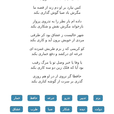
کس نیارد بر او دم زند از قصه ما
مگرش باد صبا گوش گذاری بکند
داده ام باز نظر را به تذروی پرواز
بازخواند مگرش نقش و شکاری بکند
شهر خالیست ز عشاق بود کز طرفی
مردی از خویش برون آید و کاری بکند
کو کریمی که ز بزم طربش غمزده ای
جرعه ای درکشد و دفع خماری بکند
یا وفا یا خبر وصل تو یا مرگ رقیب
بود آیا که فلک زین دو سه کاری بکند
حافظا گر نروی از در او هم روزی
گذری بر سرت از گوشه کناری بکند
بزم
تدبیر
تذرو
جرعه
حافظ
خمار
دولت
دیده
شکار
صبا
طرب
عشاق