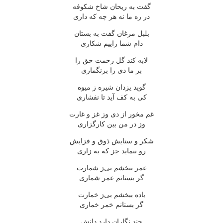
گفت به ریحان شاخ شكوفه
در ره ما نه هر چه كه داری
بلبل مرغان گفت به بستان
دام شما راییم شكاری
لابه كند گل رحمت حق را
بر ما دی را برنگماری
گوید یزدان شیره ز میوه
كی به كف آید تا نفشاری
غم مخور از دی وز غز و غارت
وز در من بین كارگزاری
شكر و ستایش ذوق و فزایش
رو ننماید جز كه به زاری
عمر ببخشم بی‌ز شمارت
گر بستانم عمر شماری
باده ببخشم بی‌ز خمارت
گر بستانم خمر خماری
چند نگاران دارد دانش