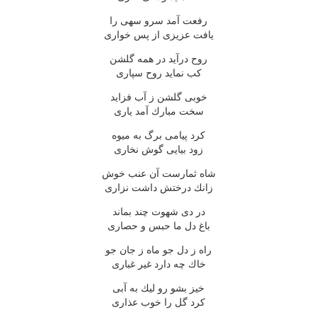
رفعت آمد سرو سهی را
یافت عزیزی از پس خواری
روح درآید در همه گلشن
كب نماید روح سپاری
خوبی گلشن ز آب فزاید
سخت مبارك آمد یاری
كرد پیامی برگ به میوه
زود بیایی گوش نخاری
شاه ثمارست آن عنب خوش
زانك درختش داشت نزاری
در دی شهوت چند بماند
باغ دل ما حبس و حصاری
راه ز دل جو ماه ز جان جو
خاك چه دارد غیر غباری
خیز بشو رو لیك به آبی
كرد گل را خوب عذاری