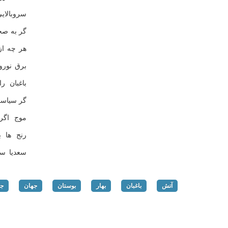
سروبالا
گر به صح
هر چه از
برق نورو
باغبان ر
گر سیاست
موج اگر 
رنج ها ب
سعدیا سر
آتش
باغبان
بهار
بوستان
جهان
جو