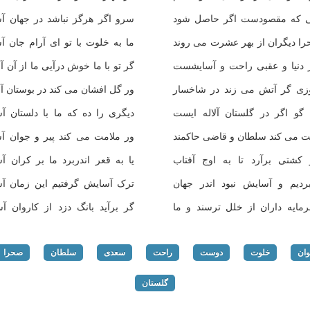
یی که مقصودست اگر حاصل شود
سرو اگر هرگز نباشد در جهان آس
را دیگران از بهر عشرت می روند
ما به خلوت با تو ای آرام جان آ
 دنیا و عقبی راحت و آسایشست
گر تو با ما خوش درآیی ما از آن آ
زی گر آتش می زند در شاخسار
ور گل افشان می کند در بوستان آ
ا گو اگر در گلستان آلاله ایست
دیگری را ده که ما با دلستان آس
 می کند سلطان و قاضی حاکمند
ور ملامت می کند پیر و جوان آس
کشتی برآرد تا به اوج آفتاب
یا به قعر اندربرد ما بر کران آ
ردیم و آسایش نبود اندر جهان
ترک آسایش گرفتیم این زمان آس
مایه داران از خلل ترسند و ما
گر برآید بانگ دزد از کاروان آس
ان
خلوت
دوست
راحت
سعدی
سلطان
صحرا
گلستان