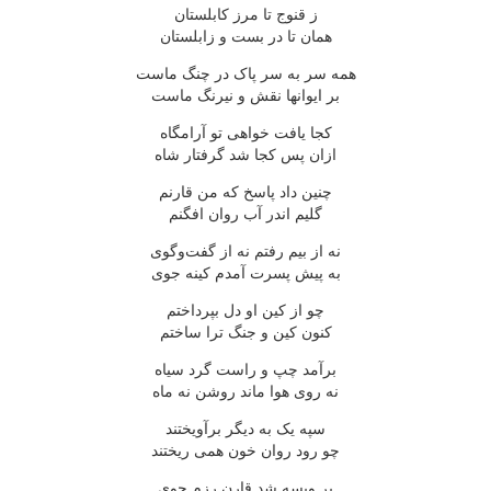
ز قنوج تا مرز کابلستان
همان تا در بست و زابلستان
همه سر به سر پاک در چنگ ماست
بر ایوانها نقش و نیرنگ ماست
کجا یافت خواهی تو آرامگاه
ازان پس کجا شد گرفتار شاه
چنین داد پاسخ که من قارنم
گلیم اندر آب روان افگنم
نه از بیم رفتم نه از گفت‌وگوی
به پیش پسرت آمدم کینه جوی
چو از کین او دل بپرداختم
کنون کین و جنگ ترا ساختم
برآمد چپ و راست گرد سیاه
نه روی هوا ماند روشن نه ماه
سپه یک به دیگر برآویختند
چو رود روان خون همی ریختند
بر ویسه شد قارن رزم جوی