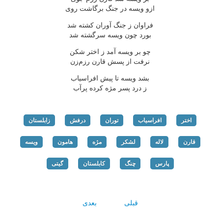
ازو ویسه در جنگ برگاشت روی
فراوان ز جنگ آوران کشته شد
بورد چون ویسه سرگشته شد
چو بر ویسه آمد ز اختر شکن
نرفت از پسش قارن رزم‌زن
بشد ویسه تا پیش افراسیاب
ز درد پسر مژه کرده پرآب
اختر
افراسیاب
توران
درفش
زابلستان
قارن
لاله
لشکر
مژه
هامون
ویسه
پارس
چنگ
کابلستان
گیتی
قبلی
بعدی