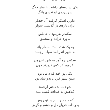
یکی شارستان داشت با ساز جنگ
سراپرده‌ی او ندیدی پلنگ
بیاورد لشکر گرفت آن حصار
بران باره‌ی دژ گذشتی سوار
سکندر بفرمود تا جاثلیق
بیاورد عراده و منجنیق
به یک هفته بستد حصار بلند
به شهر اندر آمد سپاه ارجمند
سکندر چو آمد به شهر اندرون
بفرمود کز کس نریزند خون
یکی پور قیدافه داماد بود
بدین شهر فریان بدو شاد بود
بدو داده بد دختر ارجمند
کلاهش به قیدافه گشته بلند
که داماد را نام بد قیدروش
بدو داده فریان دل و چشم و گوش