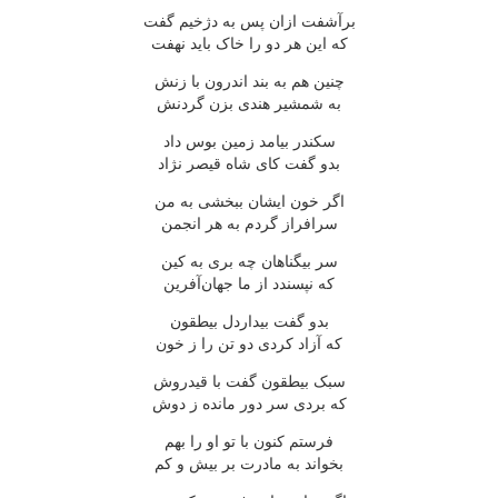
برآشفت ازان پس به دژخیم گفت
که این هر دو را خاک باید نهفت
چنین هم به بند اندرون با زنش
به شمشیر هندی بزن گردنش
سکندر بیامد زمین بوس داد
بدو گفت کای شاه قیصر نژاد
اگر خون ایشان ببخشی به من
سرافراز گردم به هر انجمن
سر بیگناهان چه بری به کین
که نپسندد از ما جهان‌آفرین
بدو گفت بیداردل بیطقون
که آزاد کردی دو تن را ز خون
سبک بیطقون گفت با قیدروش
که بردی سر دور مانده ز دوش
فرستم کنون با تو او را بهم
بخواند به مادرت بر بیش و کم