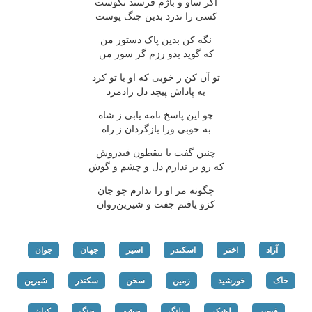
اگر ساو و باژم فرستد نکوست
کسی را ندرد بدین جنگ پوست
نگه کن بدین پاک دستور من
که گوید بدو رزم گر سور من
تو آن کن ز خوبی که او با تو کرد
به پاداش پیچد دل رادمرد
چو این پاسخ نامه یابی ز شاه
به خوبی ورا بازگردان ز راه
چنین گفت با بیقطون قیدروش
که زو بر ندارم دل و چشم و گوش
چگونه مر او را ندارم چو جان
کزو یافتم جفت و شیرین‌روان
آزاد
اختر
اسکندر
اسیر
جهان
جوان
خاک
خورشید
زمین
سخن
سکندر
شیرین
قیصر
لشکر
پلنگ
چشم
چنگ
کیان