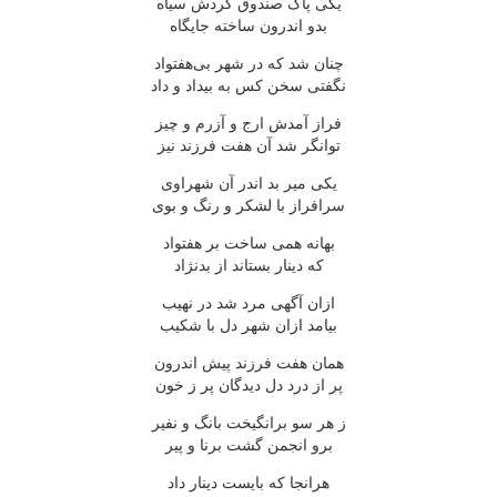
یکی پاک صندوق کردش سیاه
بدو اندرون ساخته جایگاه
چنان شد که در شهر بی‌هفتواد
نگفتی سخن کس به بیداد و داد
فراز آمدش ارج و آزرم و چیز
توانگر شد آن هفت فرزند نیز
یکی میر بد اندر آن شهراوی
سرافراز با لشکر و رنگ و بوی
بهانه همی ساخت بر هفتواد
که دینار بستاند از بدنژاد
ازان آگهی مرد شد در نهیب
بیامد ازان شهر دل با شکیب
همان هفت فرزند پیش اندرون
پر از درد دل دیدگان پر ز خون
ز هر سو برانگیخت بانگ و نفیر
برو انجمن گشت برنا و پیر
هرانجا که بایست دینار داد