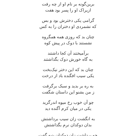
برین‌گونه بر نام او از چه رفت
ازیراک او را پسر بود هفت
گرامی یکی دخترش بود و بس
که نشمردی او دختران را به کس
چنان بد که روزی همه همگروه
نشستند با دوک در پیش کوه
برآمیختند آن کجا داشتند
به گاه خورش دوک بگذاشتند
چنان بد که این دختر نیک‌بخت
یکی سیب افگنده باد از درخت
به ره بر بدید و سبک برگرفت
ز من بشنو این داستان شگفت
چو آن خوب رخ میوه اندرگزید
یکی در میان کرم آگنده دید
به انگشت زان سیب برداشتش
بدان دوکدان نرم بگذاشتش
چو برداشت زان دوکدان پنبه گفت