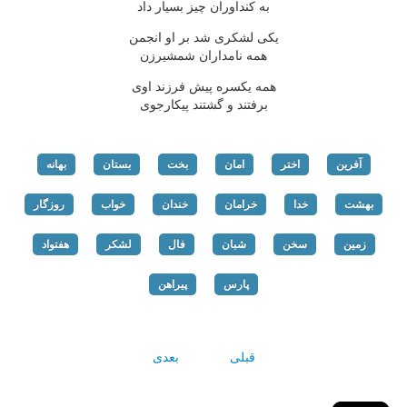
به کنداوران چیز بسیار داد
یکی لشکری شد بر او انجمن
همه نامداران شمشیرزن
همه یکسره پیش فرزند اوی
برفتند و گشتند پیکارجوی
آفرین
اختر
امان
بخت
بستان
بهانه
بهشت
خدا
خرامان
خندان
خواب
روزگار
زمین
سخن
شبان
فال
لشکر
هفتواد
پارس
پیراهن
قبلی
بعدی