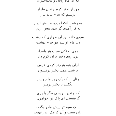
که ای ماه‌رویان و نیک‌اختران
من از اختر کرم چندان طراز
بریسم که نیزم نیاید نیاز
به رشت آنکجا برده بد پیش ازین
به کار آمدی گر بدی بیش ازین
سوی خانه برد آن طرازی که رشت
دل مام او شد چو خرم بهشت
همی لختکی سیب هر بامداد
پری‌روی دختر بران کرم داد
ازان پنبه هرچند کردی فزون
برشتی همی دختر پرفسون
چنان بد که یک روز مام و پدر
بگفتند با دختر پرهنر
که چندین بریسی مگر با پری
گرفتستی ای پاک تن خواهری
سبک سیم تن پیش مادر بگفت
ازان سیب و آن کرمک اندر نهفت