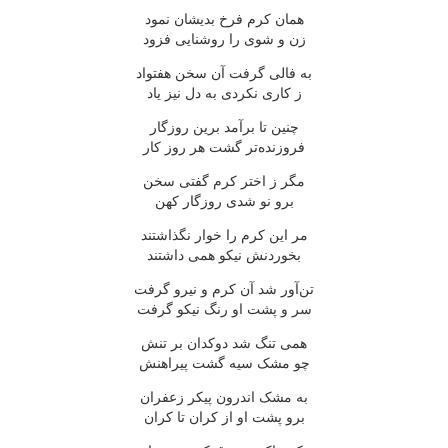
همان کرم فرخ بدیشان نمود
زن و شوی را روشنایی فزود
به فالی گرفت آن سخن هفتواد
ز کاری نکردی به دل نیز یاد
چنین تا برآمد برین روزگار
فروزنده‌تر گشت هر روز کار
مگر ز اختر کرم گفتی سخن
برو نو شدی روزگار کهن
مر این کرم را خوار نگذاشتند
بخوردنش نیکو همی داشتند
تن‌آور شد آن کرم و نیرو گرفت
سر و پشت او رنگ نیکو گرفت
همی تنگ شد دوکدان بر تنش
چو مشک سیه گشت پیراهنش
به مشک اندرون پیکر زعفران
برو پشت او از کران تا کران