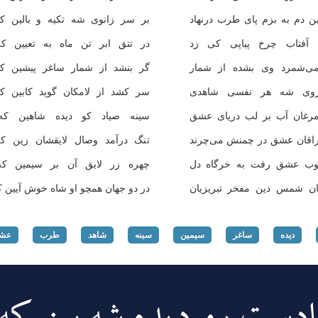
ین دم به بزم پای طرب درنهاد
بر سر زانوی شه تكیه و بالین 
آفتاب چرخ پیاپی كی زد
در تتق ابر تن ماه به تعیین ك
می‌شمرد وی بشده از شمار
گر بنشد از شمار ساغر پیشین ك
روی شه هر نفسی شاهدی
سر كشد از لامكان گوید كابین 
رغان آب بر لب دریای عشق
سینه صیاد كو دیده شاهین ك
راقان عشق در چمنش می‌چرند
تنگ درآمد وصال لایقشان زین ك
وب عشق رفت به خرگاه دل
چهره زر لایق آن بر سیمین ك
ن شمس دین مفخر تبریزیان
در دو جهان همچو او شاه خوش آیین 
دیده
ساغر
سیمین
سینه
شاهد
طرب
عش