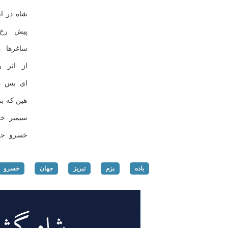
شاه در ا
پیش رخ 
ساغرها 
از اثر 
ای بس م
هین كه ب
سیمبر خ
خسرو جا
باده
بزم
تبریز
جهان
خسرو