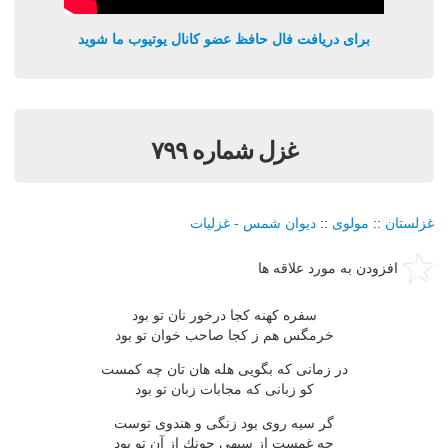
برای دریافت فال حافظ عضو کانال یوتیوب ما شوید
غزل شماره ۷۹۹
غزلستان
::
مولوی
::
دیوان شمس - غزلیات
افزودن به مورد علاقه ها
سفره كهنه كجا درخور نان تو بود
خرمگس هم ز كجا صاحب خوان تو بود
در زمانی كه بگویی هله هان تان چه كمست
كو زبانی كه مجابات زبان تو بود
گر سیه روی بود زنگی و هندوی توست
چه غمست از سیهی چونك از آن تو بود