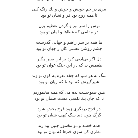
ببری در خم خویش و خوش و یك رنگ كنی
تا همه روح بود فر و نشان تو بود
ترس را سر ببر و گردن تعظیم بزن
در مقامی كه عطاها و امان تو بود
ما همه بر سر راهیم و جهانی گذرست
چشم روشن نفسی كان ز جهان تو بود
دل اگر بی‌ادبی كرد بر این صبر مگیر
طعمش بد كه در این جنگ عوان تو بود
سگ به هر سو كه چخد نعره به كوی تو زند
شیرگیرش كه بود تا كه زیان تو بود
هین صبوحست بده می كه همه مخموریم
تا كه جان یك نفسی مست ضمان تو بود
در قدح درنگری زود فرح بخش شود
گرگ چون دید سگ كهف شبان تو بود
همه خفتند و دو مخمور چنین بیدارند
نظری كن سوی خم‌ها كه نهان تو بود