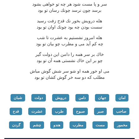
سر و پا مست شود هر چه تو خواهی بشود
برسد چون نرسد چونك رسان تو بود
هله درویش بخور نك قدح زفت رسید
سست بودن چه بود چونك اوان تو بود
هله امروز نشستیم به عشرت تا شب
چه كم آید می و مطرب چو بیان تو بود
خاك بر سر همه را دامن این دولت گیر
چو بر این خاك نشستی همه آن تو بود
می او خور همه او شو سر شش گوش مباش
مطلب كه دو سه خر گوش كشان تو بود
امان
جهان
دامن
درویش
دولت
شبان
صاحب
صبر
صبوح
طرب
عشرت
قدح
مخمور
مست
مطرب
هندو
چشم
گردن