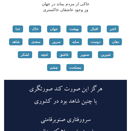
خاکی از مردم بماند در جهان
وز وجود عاشقان خاکستری
اختر
اقبال
بهشت
جهان
خاک
خدا
دهان
دوست
سایه
سرور
سعدی
شاهد
شیرین
صنوبر
عاشق
غنچه
لشکر
مصلحت
چشم