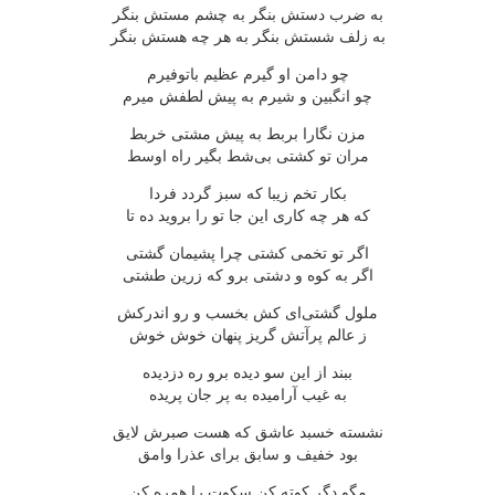
به ضرب دستش بنگر به چشم مستش بنگر
به زلف شستش بنگر به هر چه هستش بنگر
چو دامن او گیرم عظیم باتوفیرم
چو انگبین و شیرم به پیش لطفش میرم
مزن نگارا بربط به پیش مشتی خربط
مران تو كشتی بی‌شط بگیر راه اوسط
بكار تخم زیبا كه سبز گردد فردا
كه هر چه كاری این جا تو را بروید ده تا
اگر تو تخمی كشتی چرا پشیمان گشتی
اگر به كوه و دشتی برو كه زرین طشتی
ملول گشتی‌ای كش بخسب و رو اندركش
ز عالم پرآتش گریز پنهان خوش خوش
ببند از این سو دیده برو ره دزدیده
به غیب آرامیده به پر جان پریده
نشسته خسبد عاشق كه هست صبرش لایق
بود خفیف و سابق برای عذرا وامق
مگو دگر كوته كن سكوت را همره كن