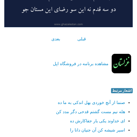
قبلی
بعدی
مشاهده برنامه در فروشگاه اپل
اشعار مرتبط
صنما از آنچ خوردی بهل اندكی به ما ده
هله نیم مست گشتم قدحی دگر مدد كن
ای خداوند یكی یار جفاكارش ده
اسیر شیشه كن آن جنیان دانا را