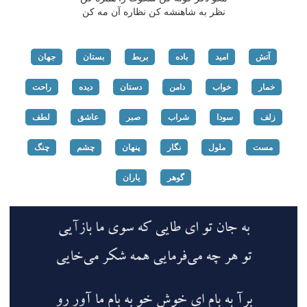
نظر به شاهنشه كن نظاره آن مه كن
آتش
امید
باده
بربط
بستان
جهان
خمار
خواب
دامن
دستان
دیده
راحت
زلف
سودا
شراب
صبر
عاشق
لطف
مست
ملول
نگار
پنهان
چشم
چنگ
گوهر
یاران