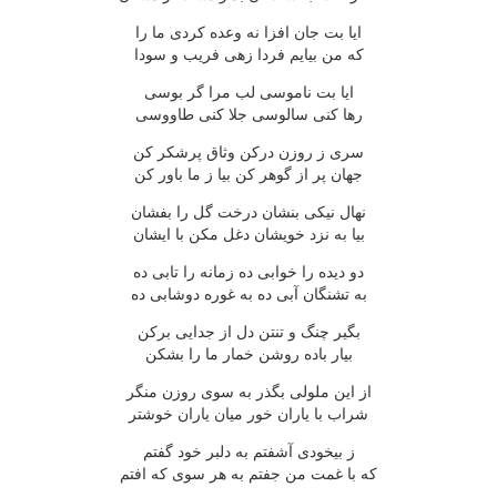
ایا بت جان افزا نه وعده كردی ما را
كه من بیایم فردا زهی فریب و سودا
ایا بت ناموسی لب مرا گر بوسی
رها كنی سالوسی جلا كنی طاووسی
سری ز روزن دركن وثاق پرشكر كن
جهان پر از گوهر كن بیا ز ما باور كن
نهال نیكی بنشان درخت گل را بفشان
بیا به نزد خویشان دغل مكن با ایشان
دو دیده را خوابی ده زمانه را تابی ده
به تشنگان آبی ده به غوره دوشابی ده
بگیر چنگ و تنتن دل از جدایی بركن
بیار باده روشن خمار ما را بشكن
از این ملولی بگذر به سوی روزن منگر
شراب با یاران خور میان یاران خوشتر
ز بیخودی آشفتم به دلبر خود گفتم
كه با غمت من جفتم به هر سوی كه افتم