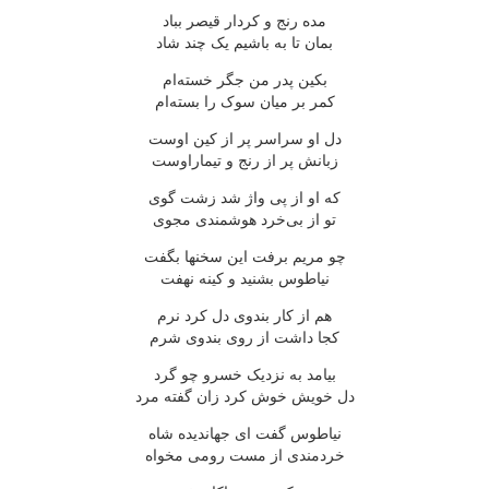
مده رنج و کردار قیصر بباد
بمان تا به باشیم یک چند شاد
بکین پدر من جگر خسته‌ام
کمر بر میان سوک را بسته‌ام
دل او سراسر پر از کین اوست
زبانش پر از رنج و تیماراوست
که او از پی واژ شد زشت گوی
تو از بی‌خرد هوشمندی مجوی
چو مریم برفت این سخنها بگفت
نیاطوس بشنید و کینه نهفت
هم از کار بندوی دل کرد نرم
کجا داشت از روی بندوی شرم
بیامد به نزدیک خسرو چو گرد
دل خویش خوش کرد زان گفته مرد
نیاطوس گفت ای جهاندیده شاه
خردمندی از مست رومی مخواه