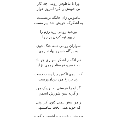
ورا با نیاطوس رومی چه کار
تن خویش را کرد امروز خوار
نیاطوس زان جایگه برنشست
به لشکرگه خویش شد نیم مست
بپوشید رومی زره رزم را
ز بهر تبه کردن بزم را
سواران رومی همه جنگ جوی
به درگاه خسرو نهادند روی
هم آنگه ز لشکر سواری چو باد
به خسرو فرستاد رومی نژاد
که بندوی ناکس چرا پشت دست
زند بر رخ مرد یزدان‌پرست
گر او را فرستی به نزدیک من
و گرنه ببین شورش انجمن
ز من بیش پیچی کنون کز رهی
که جوید همی تخت شاهنشهی
چو بشنید خسرو برآشفت و گفت