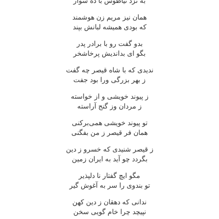
به نزد نیاطوس با ده سوار
همان نیز مریم زن هوشمند
که بودی همیشه لبانش بپند
بدو گفت رو با برادر پدر
بگو ای بداندیش پرخاشخر
ندیدی که با شاه قیصر چه گفت
ز بهر بزرگی ورا بود جفت
ز پیوند خویشی و از خواسته
ز مردان وز گنج آراسته
تو پیوند خویشی همی‌برکنی
همان فر قیصر ز من بفگنی
ز قیصر شنیدی که خسرو ز دین
بگردد چو آید به ایران زمین
مگو ایچ گفتار نا دلپذیر
تو بندوی را سر به آغوش گیر
ندانی که دهقان ز دین کهن
نپیچد چرا خام گویی سخن