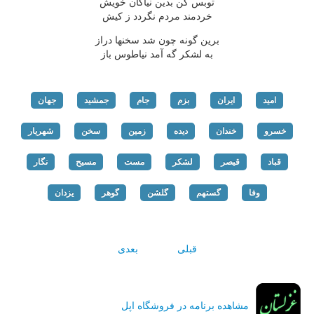
توبس کن بدین نیاکان خویش
خردمند مردم نگردد ز کیش
برین گونه چون شد سخنها دراز
به لشکر گه آمد نیاطوس باز
امید
ایران
بزم
جام
جمشید
جهان
خسرو
خندان
دیده
زمین
سخن
شهریار
قباد
قیصر
لشکر
مست
مسیح
نگار
وفا
گستهم
گلشن
گوهر
یزدان
قبلی
بعدی
مشاهده برنامه در فروشگاه اپل