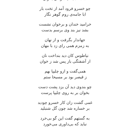
چو خسرو فرود آمد از تخت بار
ابا جامه‌ی روم گوهر نگار
خرامید خندان و برخوان نشست
بشد نیز بند وی برسم بدست
جهاندار بگرفت و از نهان
به زمزم همی رای زد با مهان
نیاطوس کان دید بنداخت نان
از آشفتگی باز پس شد ز خوان
همی‌گفت و ازو چلیپا بهم
ز قیصر بود بر مسیحا ستم
چو بندوی دید آن بزد پشت دست
بخوان بر به روی چلیپا پرست
غمی گشت زان کار خسرو چودید
بر خساره شد چون گل شنبلید
به گستهم گفت این گو بی‌خرد
نباید که بی‌داوری می‌خورد