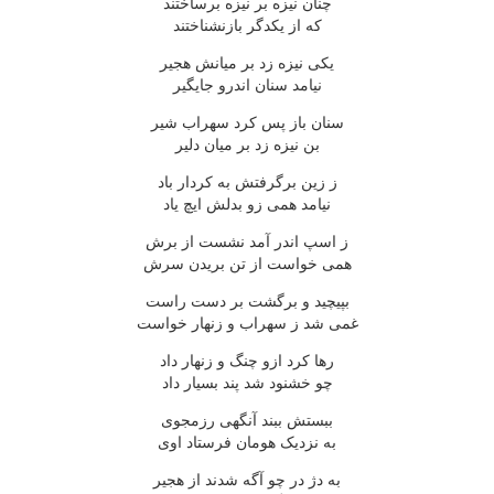
چنان نیزه بر نیزه برساختند
که از یکدگر بازنشناختند
یکی نیزه زد بر میانش هجیر
نیامد سنان اندرو جایگیر
سنان باز پس کرد سهراب شیر
بن نیزه زد بر میان دلیر
ز زین برگرفتش به کردار باد
نیامد همی زو بدلش ایچ یاد
ز اسپ اندر آمد نشست از برش
همی خواست از تن بریدن سرش
بپیچید و برگشت بر دست راست
غمی شد ز سهراب و زنهار خواست
رها کرد ازو چنگ و زنهار داد
چو خشنود شد پند بسیار داد
ببستش ببند آنگهی رزمجوی
به نزدیک هومان فرستاد اوی
به دژ در چو آگه شدند از هجیر