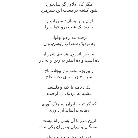
مگر کان دلاور گو سالخورد
شود کشته بر دست این شیرمرد
ازان پس بسازید سهراب را
ببندید یک شب برو خواب را
برفتند بیدار دو پهلوان
به نزدیک سهراب روشن‌روان
به پیش اندرون هدیه‌ی شهریار
ده اسپ و ده استر به زین و به بار
ز پیروزه تخت و ز بیجاده تاج
سر تاج زر پایه‌ی تخت عاج
یکی نامه با لابه و دلپسند
نبشته به نزدیک آن ارجمند
که گر تخت ایران به چنگ آوری
زمانه برآساید از داوری
ازین مرز تا آن بسی راه نیست
سمنگان و ایران و توران یکی‌ست
فرستمت هرچند باید سپاه