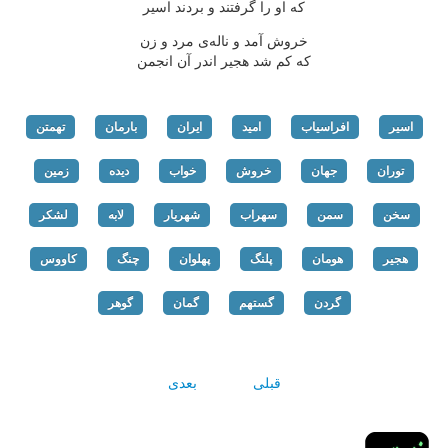
که او را گرفتند و بردند اسیر
خروش آمد و ناله‌ی مرد و زن
که کم شد هجیر اندر آن انجمن
اسیر
افراسیاب
امید
ایران
بارمان
تهمتن
توران
جهان
خروش
خواب
دیده
زمین
سخن
سمن
سهراب
شهریار
لابه
لشکر
هجیر
هومان
پلنگ
پهلوان
چنگ
کاووس
گردن
گستهم
گمان
گوهر
قبلی
بعدی