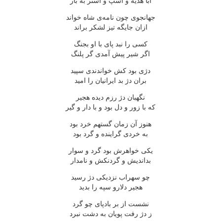
ابا هدیه و اسپ و استر به بار
جهانجوی چون نامه‌ی شاه خواند
ازان جایگه تیز لشکر براند
کسی را نبد پای با او بجنگ
اگر شیر پیش آمدی گر پلنگ
دژی بود کش خواندندی سپید
بران دژ بد ایرانیان را امید
نگهبان دژ رزم دیده هجیر
که با زور و دل بود و با دار و گیر
هنوز آن زمان گستهم خرد بود
به خردی گراینده و گرد بود
یکی خواهرش بود گرد و سوار
بداندیش و گردنکش و نامدار
چو سهراب نزدیکی دژ رسید
هجیر دلارو سپه را بدید
نشست از بر بادپای چو گرد
ز دژ رفت پویان به دشت نبرد