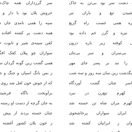
 دشت سر بود بی‌تن به خاک
سر گرزداران همه چاک‌چ
شیدن تیغ و باران تیر
خروش یلان بود با دار و گ
اره همی جست راه گریغ
سپه را همی نامدی جان در
نیزه و گرز خم داده بود
همه دشت پر کشته افتاده ب
 کوفته زیر باره درون
کفن سینه‌ی شیر و تابوت خ
بی‌سران و سر بی‌تنان
سواران چو پیلان کفک افگن
 را نبد بر پسر جای مهر
همی گشت زین گونه گردان سپ
بگذشت زین سان سه روز و سه شب
ز بس بانگ اسپان و جنگ و ج
اسر چنان گشت آوردگاه
که از جوش خون لعل شد روی م
 کهرم تیغ‌زن در نبرد
برآویخت ناگاه فرشیدو
هرم مران شاه تن خسته شد
به جان گرچه از دست او رسته
ایران سواران پرخاشجوی
چنان خسته بردند از پیش ا
وان ز ایرانیان کشته شد
ز خون یلان کشور آغشته 