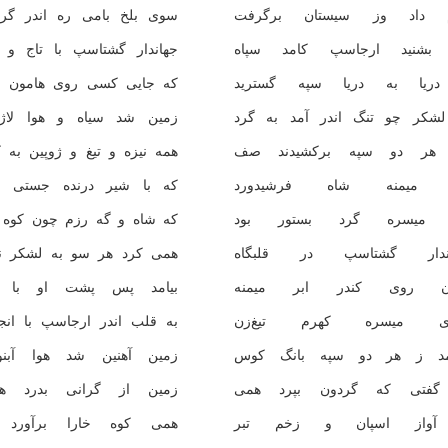
 داد وز سیستان برگرفت
سوی بلخ بامی ره اندر گر
بشنید ارجاسپ کامد سپاه
جهاندار گشتاسپ با تاج و گ
ریا به دریا سپه گسترید
که جایی کسی روی هامون ند
لشکر چو تنگ اندر آمد به گرد
زمین شد سیاه و هوا لاژو
هر دو سپه برکشیدند صف
همه نیزه و تیغ و ژوپین به 
ر میمنه شاه فرشیدورد
که با شیر درنده جستی نب
 میسره گرد بستور بود
که شاه و گه رزم چون کوه ب
ندار گشتاسپ در قلبگاه
همی کرد هر سو به لشکر نگ
ن روی کندر ابر میمنه
بیامد پس پشت او با ب
ی میسره کهرم تیغ‌زن
به قلب اندر ارجاسپ با انج
مد ز هر دو سپه بانگ کوس
زمین آهنین شد هوا آبن
گفتی که گردون بپرد همی
زمین از گرانی بدرد ه
آواز اسپان و زخم تبر
همی کوه خارا برآورد 