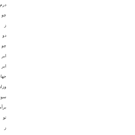
درم
چو 
ز د
دو 
چو 
اب
ابر
جها
وزا
سو
برآ
تو 
ز 