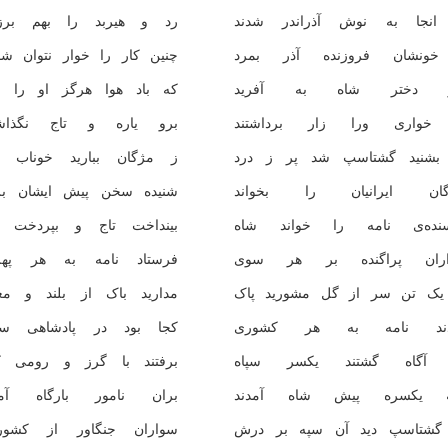
انجا به نوش آذراندر شدند
رد و هیربد را بهم برزد
ونشان فروزنده آذر بمرد
چنین کار را خوار نتوان شم
ر دختر شاه به آفرید
که باد هوا هرگز او را ند
خواری ورا زار برداشتند
برو یاره و تاج نگذاشت
بشنید گشتاسپ شد پر ز درد
ز مژگان ببارید خوناب ز
گان ایرانیان را بخواند
شنیده سخن پیش ایشان برا
سنده‌ی نامه را خواند شاه
بینداخت تاج و بپردخت گ
ران پراگنده بر هر سوی
فرستاد نامه به هر پهل
یک تن سر از گل مشورید پاک
مدارید باک از بلند و مغ
دند نامه به هر کشوری
کجا بود در پادشاهی س
آگاه گشتند یکسر سپاه
برفتند با گرز و رومی کل
 یکسره پیش شاه آمدند
بران نامور بارگاه آمد
گشتاسپ دید آن سپه بر درش
سواران جنگاور از کشو