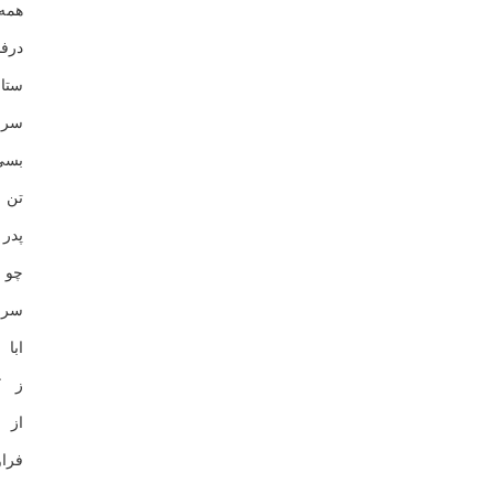
همه
درف
ست
سر 
بسی
تن 
پدر
چو 
سر
ابا
ز ک
از 
فرا