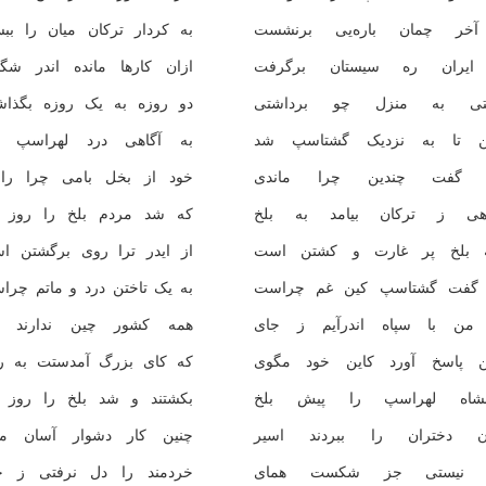
خر چمان باره‌یی برنشست
به کردار ترکان میان را بب
ایران ره سیستان برگرفت
ازان کارها مانده اندر شگ
تی به منزل چو برداشتی
دو روزه به یک روزه بگذاش
ن تا به نزدیک گشتاسپ شد
به آگاهی درد لهراسپ 
 گفت چندین چرا ماندی
خود از بخل بامی چرا ران
هی ز ترکان بیامد به بلخ
که شد مردم بلخ را روز ت
 بلخ پر غارت و کشتن است
از ایدر ترا روی برگشتن ا
 گفت گشتاسپ کین غم چراست
به یک تاختن درد و ماتم چرا
من با سپاه اندرآیم ز جای
همه کشور چین ندارند پ
ن پاسخ آورد کاین خود مگوی
که کای بزرگ آمدستت به ر
شاه لهراسپ را پیش بلخ
بکشتند و شد بلخ را روز ت
ن دختران را ببردند اسیر
چنین کار دشوار آسان مگ
ر نیستی جز شکست همای
خردمند را دل نرفتی ز ج