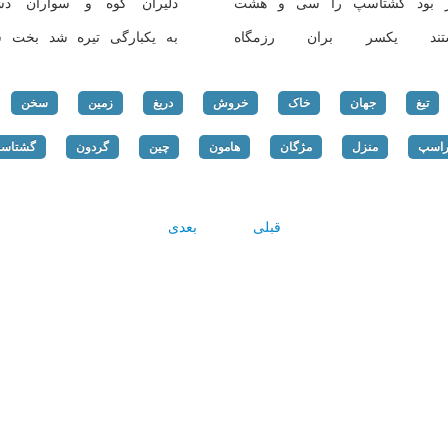
 بود گشتاسپ را سی و هشت
دلیران کوه و سواران د
تند یکسر بران رزمگاه
به یکبارگی تیره شد بخت ش
تیغ
جهان
خاک
خروش
دریغ
زمین
سخن
راسپ
منزل
مژگان
هامون
چین
گردون
گشتاس
قبلی
بعدی