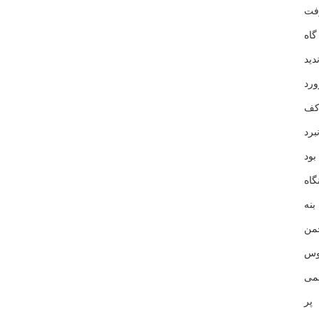
فت
اه
ید
رد
کف
رد
ود
اه
نه
من
وس
می
پر