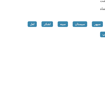
شت
اه
سپهر
سیستان
سینه
لشکر
لعل
پ