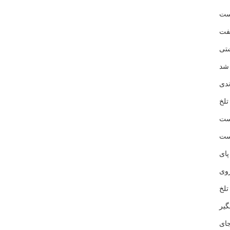
ست
فت
تی
شد
دی
لخ
ست
ست
ای
وی
لخ
یر
ای