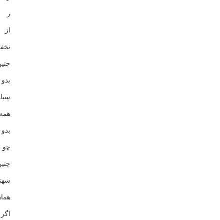
ز آ
از 
نخف
چنی
بدو
سپا
همه
بدو
چو 
چنی
شهن
هما
اگ