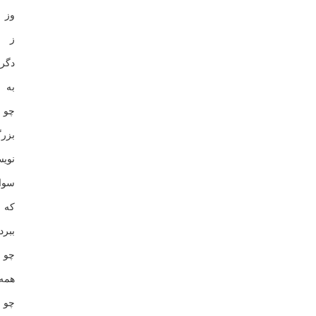
وز 
ز خ
دگ
به 
چو 
بزر
نوی
سوا
که 
ببر
چو 
همه
چو 