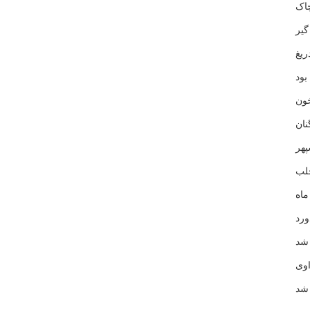
اک
یر
یغ
ود
ون
ان
هر
لب
اه
رد
 شد
وی
شد