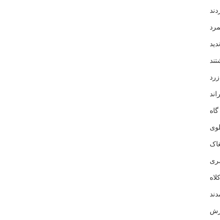
ند
رد
ید
ند
رد
ند
اه
وی
اک
ری
اه
ند
رش