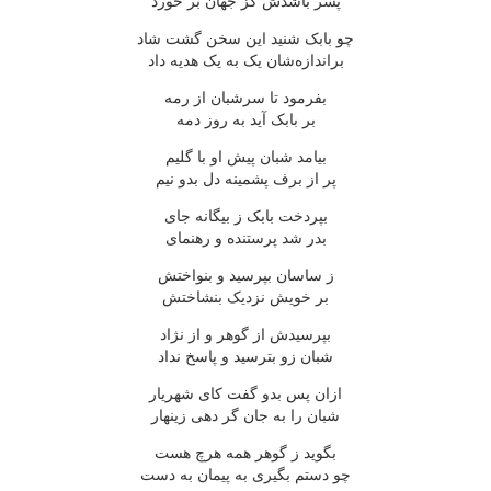
پسر باشدش کز جهان بر خورد
چو بابک شنید این سخن گشت شاد
براندازه‌شان یک به یک هدیه داد
بفرمود تا سرشبان از رمه
بر بابک آید به روز دمه
بیامد شبان پیش او با گلیم
پر از برف پشمینه دل بدو نیم
بپردخت بابک ز بیگانه جای
بدر شد پرستنده و رهنمای
ز ساسان بپرسید و بنواختش
بر خویش نزدیک بنشاختش
بپرسیدش از گوهر و از نژاد
شبان زو بترسید و پاسخ نداد
ازان پس بدو گفت کای شهریار
شبان را به جان گر دهی زینهار
بگوید ز گوهر همه هرچ هست
چو دستم بگیری به پیمان به دست