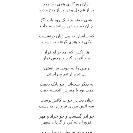
دران روزگاری همی بود مرد
پر از غم دل و تن پر از رنج و درد
شبی خفته بد بابک رود یاب (؟)
چنان دید روشن روانش به خاب
که ساسان به پیل ژیان برنشست
یکی تیغ هندی گرفته به دست
هرانکس که آمد بر او فراز
برو آفرین کرد و بردش نماز
زمین را به خوبی بیاراستی
دل تیره از غم بپیراستی
به دیگر شب‌اندر چو بابک بخفت
همی بود با مغزش اندیشه جفت
چنان دید در خواب کاتش‌پرست
سه آتش ببردی فروزان به دست
چو آذر گشسپ و چو خراد و مهر
فروزان به کردار گردان سپهر
همه پیش ساسان فروزان بدی