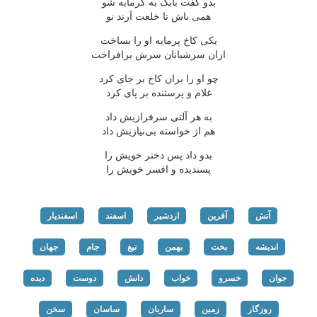
بدو گفت بابک به گرمابه شو
همی باش تا خلعت آرند نو
یکی کاخ پرمایه او را بساخت
ازان سرشبانان سرش برافراخت
چو او را بران کاخ بر جای کرد
غلام و پرستنده بر پای کرد
به هر آلتی سرفرازیش داد
هم از خواسته بی‌نیازیش داد
بدو داد پس دختر خویش را
پسندیده و افسر خویش را
آتش
آفرین
اردشیر
اسفند
اسفندیار
اندیشه
بخت
بهمن
تیغ
جام
جهان
جوان
خسرو
خواب
دانش
دوست
دیده
روزگار
زمین
ساربان
ساسان
سخن