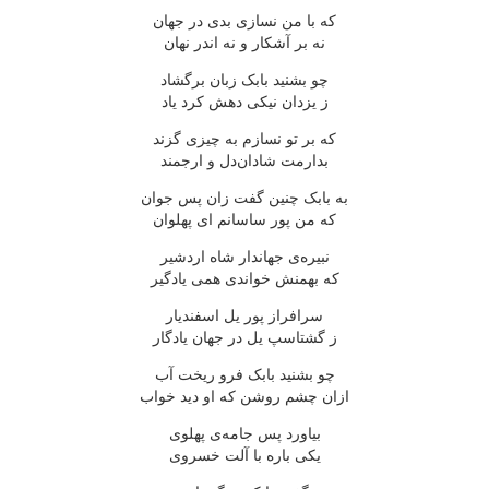
که با من نسازی بدی در جهان
نه بر آشکار و نه اندر نهان
چو بشنید بابک زبان برگشاد
ز یزدان نیکی دهش کرد یاد
که بر تو نسازم به چیزی گزند
بدارمت شادان‌دل و ارجمند
به بابک چنین گفت زان پس جوان
که من پور ساسانم ای پهلوان
نبیره‌ی جهاندار شاه اردشیر
که بهمنش خواندی همی یادگیر
سرافراز پور یل اسفندیار
ز گشتاسپ یل در جهان یادگار
چو بشنید بابک فرو ریخت آب
ازان چشم روشن که او دید خواب
بیاورد پس جامه‌ی پهلوی
یکی باره با آلت خسروی