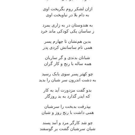
ازان لشکر روم بگریخت اوی
به دام بلا در نیاویخت اوی
به هندوستان در به زاری بمرد
ز ساسان یکی کودکی ماند خرد
بدین هم‌نشان تا چهارم پسر
همی نام ساسانش کردی پدر
شبانان بدندی و گر ساربان
همه ساله با رنج و کار گران
چو کهتر پسر سوی بابک رسید
به دشت اندرون سر شبان را بدید
بدو گفت مزدورت آید به کار
که ایدر گذارد به بد روزگار
بپذرفت بدبخت را سرشبان
همی داشت با رنج روز و شبان
چو شد کارگر مرد و آمد پسند
شبان سرشبان گشت بر گوسفند