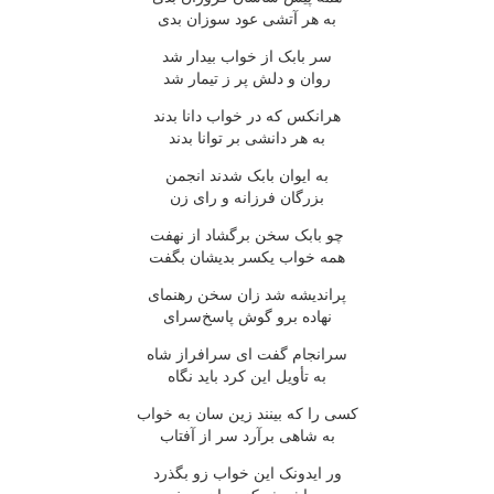
به هر آتشی عود سوزان بدی
سر بابک از خواب بیدار شد
روان و دلش پر ز تیمار شد
هرانکس که در خواب دانا بدند
به هر دانشی بر توانا بدند
به ایوان بابک شدند انجمن
بزرگان فرزانه و رای زن
چو بابک سخن برگشاد از نهفت
همه خواب یکسر بدیشان بگفت
پراندیشه شد زان سخن رهنمای
نهاده برو گوش پاسخ‌سرای
سرانجام گفت ای سرافراز شاه
به تأویل این کرد باید نگاه
کسی را که بینند زین سان به خواب
به شاهی برآرد سر از آفتاب
ور ایدونک این خواب زو بگذرد