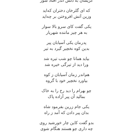
کزیشان به دلش اندر افتاد شور
که ای گلرخان دختران که‌اید
وزین آتش افروختن بر چه‌اید
یکی گفت کای سرو بالا سوار
به هر چیز ماننده شهریار
پدرمان یکی آسیابان پیر
بدین کوه نخچیر گیرد به تیر
بیاید همانا چو شب تیره شد
ورا دید از تیرگی خیره شد
هم‌اندر زمان آسیابان ز کوه
بیاورد نخچیر خود با گروه
چو بهرام را دید رخ را به خاک
بمالید آن پیر آزاده پاک
یکی جام زرین بفرمود شاه
بدان پیر دادن که آمد ز راه
بدو گفت کاین چار خورشید روی
چه داری چو هستند هنگام شوی