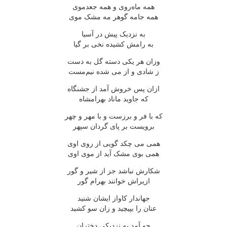
همه ماه‌روی و همه جعدموی
همه جامه گوهر مه مشک موی
به نزدیک پیش در آسیا
به رامش کشیده نخی بر گیا
وزان هر یکی دسته گل به دست
ز شادی و از می شده نیم‌مست
ازان پس خروش آمد از جشنگاه
که جاوید ماناد بهرامشاه
که با فر و برزست و با مهر و چهر
برویست بر پای گردان سپهر
همی می چکد گویی از روی اوی
همی بوی مشک آید از موی اوی
شکارش نباشد جز از شیر و گور
ازیراش خوانند بهرام گور
جهاندار کاواز ایشان شنید
عنان را بپیچید و زان سو کشید
چو آمد به نزدیکی دختران