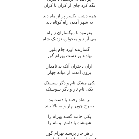
نگه کرد جای از کران تا کران
همه دشت یکسر پر از ماه دید
به شهر آمدن راه کوتاه دید
بفرمود تا میگساران ز راه
می آرند و میخواره نزدیک شاه
گسارنده آورد جام بلور
نهادند بر دست بهرام گور
ازان دختران آنک بد نامدار
برون آمدند از میانه چهار
یکی مشک نام و دگر سیسنک
یکی نام نار و دگر سوسنک
بر شاه رفتند با دست‌بند
به رخ چون بهار و به بالا بلند
یکی چامه گفتند بهرام را
شهنشاه با دانش و نام را
ز هر چار پرسید بهرام گور