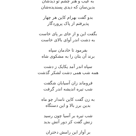
به عیب و هنر چشم تو دیدشان
بدین‌سان که دیدی پسندیده‌شان
بدو گفت بهرام کاین هر چهار
پذیرفتم از پاک پروردگار
بگفت این و از جای بر پای خاست
به دشت اندر آوای بالای خاست
بفرمود تا خادمان سپاه
برند آن بتان را به مشکوی شاه
سپاه اندر آمد یکایک ز دشت
همه شب همی دشت لشکر گذشت
فروماند زان آسیابان شگفت
شب تیره اندیشه اندر گرفت
به زن گفت کاین نامدار چو ماه
بدین برز بالا و این دستگاه
شب تیره بر آسیا چون رسید
زنش گفت کز دور آتش بدید
بر آواز این رامش دختران