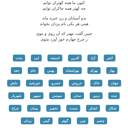
کنون ما همه کهتران توایم
چه کهتر همه چاکران توایم
بدو آسیابان و زن خیره ماند
همی هر یکی نام یزدان بخواند
چنین گفت مهتر که آن روی و موی
ز چرخ چهارم خور آورد شوی
آتش
آزاد
آفرین
اندیشه
ایزد
بخت
بهار
بهرام
بهرامشاه
بهمن
جام
جعد
جهان
خاک
خروش
خسرو
خورشید
دانش
دیده
زمین
سخن
سوسن
سپهر
شهریار
شکار
لشکر
مست
نخچیر
پیمان
چراغ
چشم
چین
گوهر
گیتی
یزدان