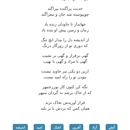
حدیث پراگنده بپراگند
چوپیوسته شد جان و مغزآگند
جهاندار تا جاودان زنده باد
زمان و زمین پیش او بنده باد
از اندیشه دل را مدار ایچ تنگ
که دوری تو از روزگار درنگ
گهی برفراز و گهی بر نشیب
گهی با مراد و گهی با نهیب
ازین دو یکی نیز جاوید نیست
ببودن تو را راه امید نیست
نگه کن کنون کار بوزرجمهر
که از خاک برشد به گردان سپهر
فراز آوریدش بخاک نژند
همان کس که بردش با بر بلند
آتش
آزاد
آفرین
اشک
امید
اندیشه