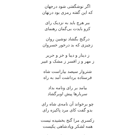
اگر نوشگفتی شود درجهان
که این گفته رمزی بود درنهان
ببر هرچ باید به نزدیک رای
کزو بایدت بی‌گمان رهنمای
درگنج بگشاد نوشین روان
زچیزی که بد درخور خسروان
ز دینار و دیبا و خز و حریر
ز مهر و ز افسر ز مشک و عبیر
شتروار سیصد بیاراست شاه
فرستاده برداشت آمد به راه
بیامد بر رای ونامه بداد
سربارها پیش اوبرگشاد
چو برخواند آن نامه‌ی شاه رای
بدو گفت کای مرد پاکیزه رای
زکسری مرا گنج بخشیده نیست
همه لشکر وپادشاهی یکیست