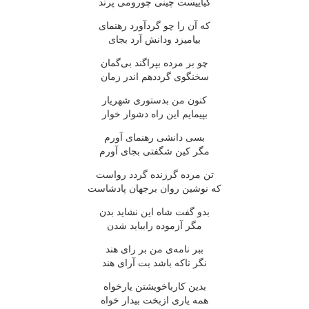
گیاییست چینی چورومی پرند
که آن را چو گردآورد رهنمای
بیامیزد ودانش آرد بجای
چو بر مرده بپراگند بی‌گمان
سخنگوی گرددهم اندر زمان
کنون من بدستوری شهریار
بپیمایم این راه دشوار خوار
بسی دانشی رهنمای آورم
مگر کین شگفتی بجای آورم
تن مرده گرزنده گردد رواست
که نوشین روان برجهان پادشاست
بدو گفت شاه این نشاید بدن
مگر آزموده رابباید شدن
ببر نامه‌ی من بر رای هند
نگر تاکه باشد بت آرای هند
بدین کارباخویشتن یارخواه
همه یاری ازبخت بیدار خواه