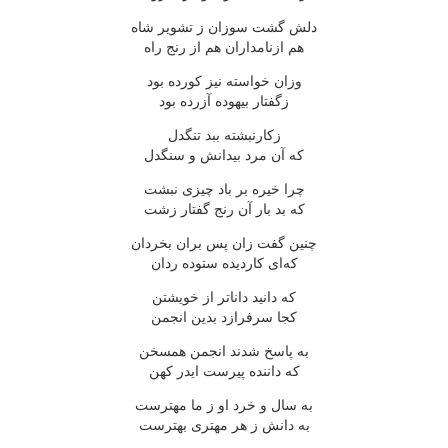
دلش گشت سوزان ز تشویر شاه
هم ازنامداران هم از رنج راه
وزان خواسته نیز کورده بود
زگفتار بیهوده آزرده بود
زکارنبشته ببد تنگدل
که آن مرد بیدانش و سنگدل
چرا خیره بر باد چیزی نبشت
که بد بار آن رنج گفتار زشت
چنین گفت زان پس بران بخردان
که‌ای کاردیده ستوده ردان
که دانید داناتر از خویشتن
کجا سرفرازد بدین انجمن
به پاسخ شدند انجمن همسخن
که داننده پیرست ایدر کهن
به سال و خرد او ز ما مهترست
به دانش ز هر مهتری بهترست