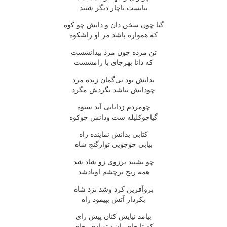
ببایست ناچار دیگر شنید
گیا چون سخن دان و دانش چو کوه
که همواره باشد مر او راشکوه
تن مرده چون مرد بیدانشست
که دانا بهرجای با رامشست
بدانش بود بی‌گمان زنده مرد
چودانش نباشد بگردش مگرد
چومردم زدانایی آید ستوه
گیاچوکلیله ست ودانش چوکوه
کتابی بدانش نماینده راه
بیابی چوجویی توازگنج شاه
چو بشنید برزوی زو شاد شد
همه رنج برچشم اوبادشد
بروآفرین کرد وشد نزد شاه
بکردار آتش بپیمود راه
بیامد نیایش کنان پیش رای
که تا جای باشد توبادی بجای