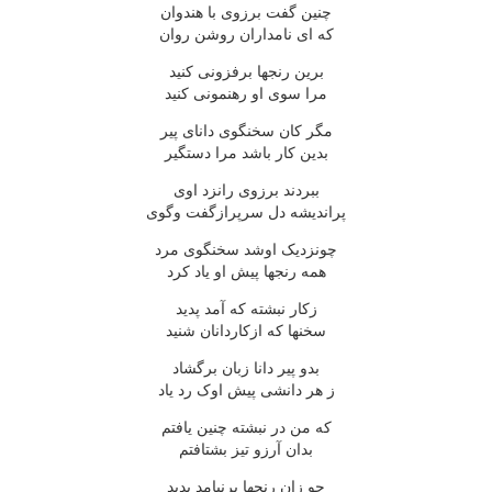
چنین گفت برزوی با هندوان
که ای نامداران روشن روان
برین رنجها برفزونی کنید
مرا سوی او رهنمونی کنید
مگر کان سخنگوی دانای پیر
بدین کار باشد مرا دستگیر
ببردند برزوی رانزد اوی
پراندیشه دل سرپرازگفت وگوی
چونزدیک اوشد سخنگوی مرد
همه رنجها پیش او یاد کرد
زکار نبشته که آمد پدید
سخنها که ازکاردانان شنید
بدو پیر دانا زبان برگشاد
ز هر دانشی پیش اوک رد یاد
که من در نبشته چنین یافتم
بدان آرزو تیز بشتافتم
چو زان رنجها برنیامد پدید