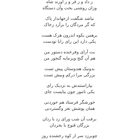
ز داد و ز فر و ز اورند شاه
وزان روشنی بخت وآن دستگاه
نباشد شگفت ازجهاندار پاک
که گر مردگان را برآرد زخاک
برهمن بکوه اندرون هرک هست
یکی دارد این رای رابا تودست
بت آرای وفرخنده دستور من
هم آن گنج وپرمایه گنجور من
بدونیک هندوستان پیش تست
بزرگی مرا درکم وبیش تست
بیاراستندش به نزدیک رای
یکی نامور چون ببایست جای
خورشگر فرستاد هم خوردنی
همان پوشش نغز وگستردنی
برفت آن شب ورای زد با ردان
بزرگان قنوج با بخردان
چوبرزد سر از کوه رخشنده روز