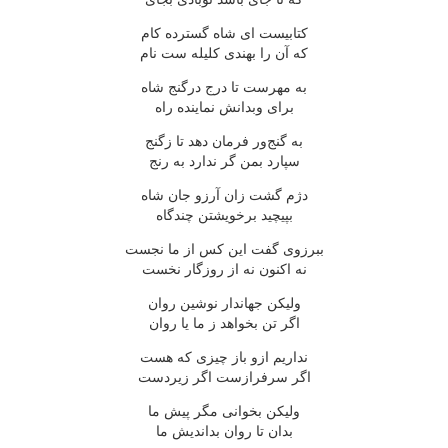
کتابیست ای شاه گسترده کام
که آن را بهندی کلیله ست نام
به مهرست تا درج درگنج شاه
برای وبدانش نماینده راه
به گنج‌ور فرمان دهد تا زگنج
سپارد بمن گر ندارد به رنج
دژم گشت زان آرزو جان شاه
بپیچید برخویشتن چندگاه
ببرزوی گفت این کس از ما نجست
نه اکنون نه از روزگار نخست
ولیکن جهاندار نوشین روان
اگر تن بخواهد ز ما یا روان
نداریم ازو باز چیزی که هست
اگر سرفرازست اگر زیردست
ولیکن بخوانی مگر پیش ما
بدان تا روان بداندیش ما