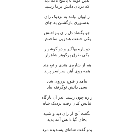
بدین گونه تا پاسخ نامه دید
که دریای دانش برما رسید
ز ایوان بیامد به نزدیک رای
بدستوری بازگشتن به جای
چو بگشاد دل رای بنواختش
یکی خلعت هندویی ساختش
دو یاره بهاگیر و دو گوشوار
یکی طوق پرگوهر شاهوار
هم از شاره‌ی هندی و تیغ هند
همه روی آهن سراسر پرند
بیامد ز قنوج برزوی شاد
بسی دانش نوگرفته بیاد
ز ره چون رسید اندر آن بارگاه
نیایش کنان رفت نزدیک شاه
بگفت آنچ از رای دید و شنید
بجای گیا دانش آمد پدید
بدو گفت شاه‌ای پسندیده مرد