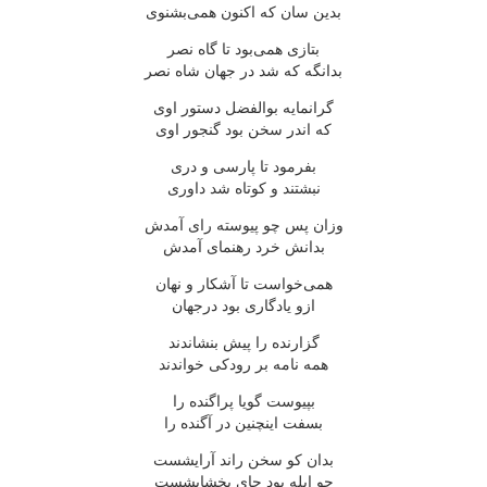
بدین سان که اکنون همی‌بشنوی
بتازی همی‌بود تا گاه نصر
بدانگه که شد در جهان شاه نصر
گرانمایه بوالفضل دستور اوی
که اندر سخن بود گنجور اوی
بفرمود تا پارسی و دری
نبشتند و کوتاه شد داوری
وزان پس چو پیوسته رای آمدش
بدانش خرد رهنمای آمدش
همی‌خواست تا آشکار و نهان
ازو یادگاری بود درجهان
گزارنده را پیش بنشاندند
همه نامه بر رودکی خواندند
بپیوست گویا پراگنده را
بسفت اینچنین در آگنده را
بدان کو سخن راند آرایشست
چو ابله بود جای بخشایشست