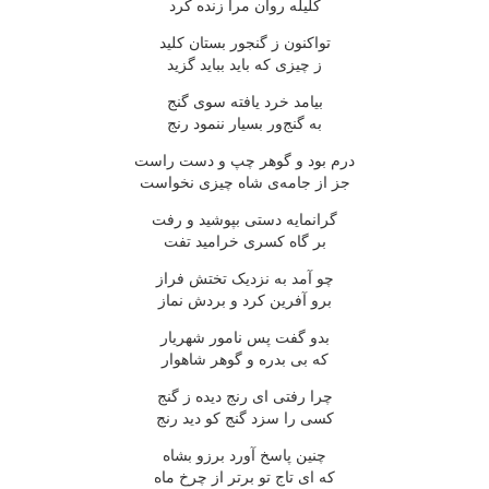
کلیله روان مرا زنده کرد
تواکنون ز گنجور بستان کلید
ز چیزی که باید بباید گزید
بیامد خرد یافته سوی گنج
به گنج‌ور بسیار ننمود رنج
درم بود و گوهر چپ و دست راست
جز از جامه‌ی شاه چیزی نخواست
گرانمایه دستی بپوشید و رفت
بر گاه کسری خرامید تفت
چو آمد به نزدیک تختش فراز
برو آفرین کرد و بردش نماز
بدو گفت پس نامور شهریار
که بی بدره و گوهر شاهوار
چرا رفتی ای رنج دیده ز گنج
کسی را سزد گنج کو دید رنج
چنین پاسخ آورد برزو بشاه
که ای تاج تو برتر از چرخ ماه