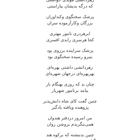
که درگه بدیشان بیاراستی
پزشک سخنگوی وکنداوران
بزرگان وکارآزموده سران
ابرهردری نامور مهتری
کجا هرسری رابدی افسری
پزشک سراینده برزوی بود
بنیرو رسیده سخنگوی بود
زهردانشی داشتی بهره‌ای
بهربهره‌ای درجهان شهره‌ای
چنان بد که روزی بهنگام بار
بیامد برنامور شهریار
چنین گفت کای شاه دانش‌پذیر
پژوهنده ویافته یادگیر
من امروز دردفتر هندوان
همی‌بنگریدم بروشن روان
چنین بدنبشته که برکوه هند