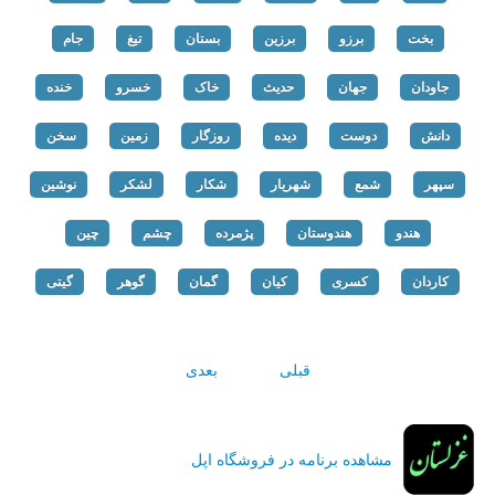
بخت
برزو
برزین
بستان
تیغ
جام
جاودان
جهان
حدیث
خاک
خسرو
خنده
دانش
دوست
دیده
روزگار
زمین
سخن
سپهر
شمع
شهریار
شکار
لشکر
نوشین
هندو
هندوستان
پژمرده
چشم
چین
کاردان
کسری
کیان
گمان
گوهر
گیتی
قبلی
بعدی
مشاهده برنامه در فروشگاه اپل