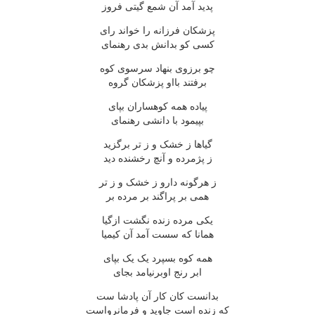
پدید آمد آن شمع گیتی فروز
پزشکان فرزانه را خواند رای
کسی کو بدانش بدی رهنمای
چو برزوی بنهاد سرسوی کوه
برفتند بااو پزشکان گروه
پیاده همه کوهساران بپای
بپیمود با دانشی رهنمای
گیاها ز خشک و ز تر برگزید
ز پژمرده و آنچ رخشنده دید
ز هرگونه دارو ز خشک و ز تر
همی بر پراگند بر مرده بر
یکی مرده زنده نگشت ازگیا
همانا که سست آمد آن کیمیا
همه کوه بسپرد یک یک بپای
ابر رنج اوبرنیامد بجای
بدانست کان کار آن پادشا ست
که زنده است جاوید و فرمانرواست