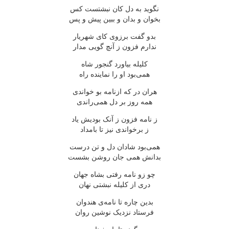
نگوید به دل کان نبشتست کس
بخوان و بدان و ببین پیش و پس
بدو گفت برزوی کای شهریار
ندارم فزون ز آنچ گویی مدار
کلیله بیاورد گنجور شاه
همی‌بود او را نماینده راه
هران در که ازنامه بو خواندی
همه روز بر دل همی‌راندی
ز نامه فزون ز آنک بودیش یاد
ز برخواندی نیز تا بامداد
همی‌بود شادان دل و تن درست
بدانش همی جان روشن بشست
چو زو نامه رفتی بشاه جهان
دری از کلیله نبشتی نهان
بدین چاره تا نامه‌ی هندوان
فرستاد نزدیک نوشین روان