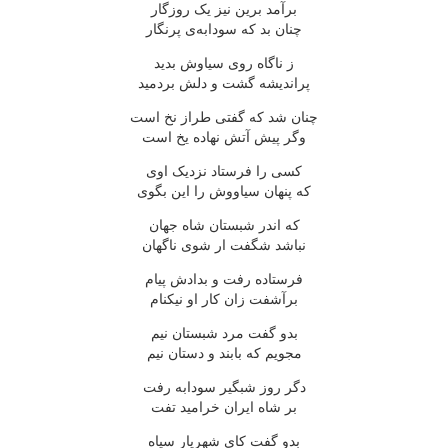
برآمد برین نیز یک روزگار
چنان بد که سودابه‌ی پرنگار
ز ناگاه روی سیاوش بدید
پراندیشه گشت و دلش بردمید
چنان شد که گفتی طراز نخ است
وگر پیش آتش نهاده یخ است
کسی را فرستاد نزدیک اوی
که پنهان سیاووش را این بگوی
که اندر شبستان شاه جهان
نباشد شگفت ار شوی ناگهان
فرستاده رفت و بدادش پیام
برآشفت زان کار او نیکنام
بدو گفت مرد شبستان نیم
مجویم که بابند و دستان نیم
دگر روز شبگیر سودابه رفت
بر شاه ایران خرامید تفت
بدو گفت کای شهریار سپاه