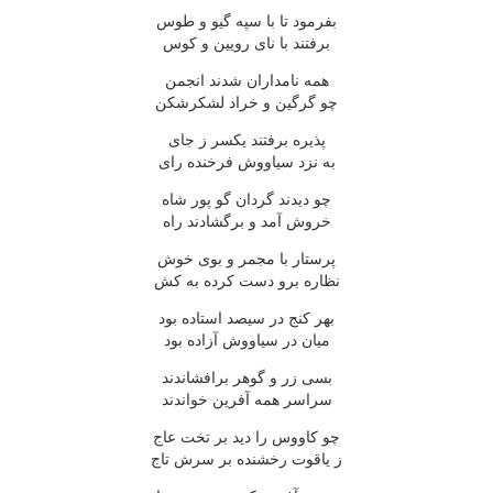
بفرمود تا با سپه گیو و طوس
برفتند با نای رویین و کوس
همه نامداران شدند انجمن
چو گرگین و خراد لشکرشکن
پذیره برفتند یکسر ز جای
به نزد سیاووش فرخنده رای
چو دیدند گردان گو پور شاه
خروش آمد و برگشادند راه
پرستار با مجمر و بوی خوش
نظاره برو دست کرده به کش
بهر کنج در سیصد استاده بود
میان در سیاووش آزاده بود
بسی زر و گوهر برافشاندند
سراسر همه آفرین خواندند
چو کاووس را دید بر تخت عاج
ز یاقوت رخشنده بر سرش تاج