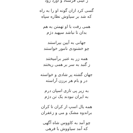
ز گیتی فرستاد و آورد زود
گسی کرد ازان گونه او را به راه
که شد بر سیاوش نظاره سپاه
همی رفت با او تهمتن به هم
بدان تا نباشد سپهبد دژم
جهانی به آیین بیراستند
چو خشنودی نامور خواستند
همه زر به عنبر برآمیختند
ز گنبد به سر بر همی ریختند
جهان گشته پر شادی و خواسته
در و بام هر برزن آراسته
به زیر پی تازی اسپان درم
به ایران نبودند یک تن دژم
همه یال اسپ از کران تا کران
براندوه مشک و می و زعفران
چو آمد به کاووس شاه آگهی
که آمد سیاووش با فرهی