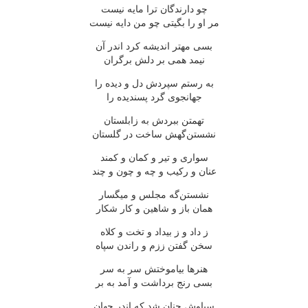
چو دارندگان ترا مایه نیست
مر او را بگیتی چو من دایه نیست
بسی مهتر اندیشه کرد اندر آن
نیمد همی بر دلش برگران
به رستم سپردش دل و دیده را
جهانجوی گرد پسندیده را
تهمتن ببردش به زابلستان
نشستن‌گهش ساخت در گلستان
سواری و تیر و کمان و کمند
عنان و رکیب و چه و چون و چند
نشستن‌گه مجلس و میگسار
همان باز و شاهین و کار شکار
ز داد و ز بیداد و تخت و کلاه
سخن گفتن ززم و راندن سپاه
هنرها بیاموختش سر به سر
بسی رنج برداشت و آمد به بر
سیاوش چنان شد که اندر جهان