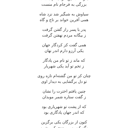
بزرگی به فرجام نام منست
سیاوش به شبگیر شد نزد شاه
همی آفرین خواند بر تاج و گاه
پدر با پسر راز گفتن گرفت
ز بیگانه مردم نهفتن گرفت
همی گفت کز کردگار جهان
یکی آرزو دارم اندر نهان
که ماند ز تو نام من یادگار
ز تخم تو آید یکی شهریار
چنان کز تو من گشته‌ام تازه روی
تو دل برگشایی به دیدار اوی
چنین یافتم اخترت را نشان
ز گفت ستاره شمر موبدان
که از پشت تو شهریاری بود
که اندر جهان یادگاری بود
کنون از بزرگان یکی برگزین
نگه کن پس پرده‌ی کی پشین