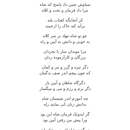
سیاوش چنین داد پاسخ که شاه
مرا داد فرمان و تخت و کلاه
کز آنجایگه کفتاب بلند
برآید کند خاک را ارجمند
چو تو شاه ننهاد بر سر کلاه
به خوبی و دانش به آیین و راه
مرا موبدان ساز با بخردان
بزرگان و کارآزموده ردان
دگر نیزه و گرز و تیر و کمان
که چون پیچم اندر صف بدگمان
دگرگاه شاهان و آیین بار
دگر بزم و رزم و می و میگسار
چه آموزم اندر شبستان شاه
بدانش زنان کی نمایند راه
گر ایدونک فرمان شاه این بود
ورا پیش من رفتن آیین بود
بدو گفت شاه ای پسر شاد باش