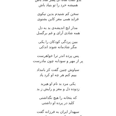
همیشه خرد را تو بنیاد باش
سخن کم شنیدم بدین نیکوی
فزاید همی مغز کاین بشنوی
مدار ایچ اندیشه‌ی بد به دل
همه شادی آرای و غم برگسل
ببین پردگی کودکان را یکی
مگر شادمانه شوند اندکی
پس پرده اندر ترا خواهرست
پر از مهر و سودابه چون مادرست
سیاوش چنین گفت کز بامداد
بییم کنم هر چه او کرد یاد
یکی مرد بد نام او هیربد
زدوده دل و مغز و رایش ز بد
که بتخانه را هیچ نگذاشتی
کلید در پرده او داشتی
سپهدار ایران به فرزانه گفت