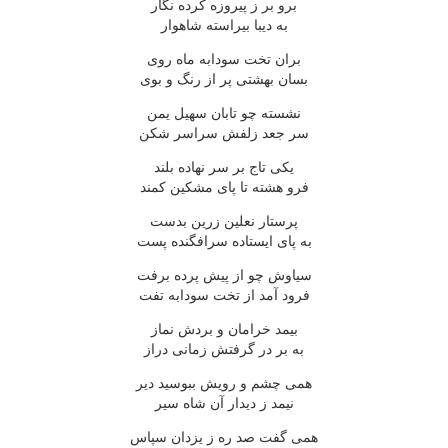
برو بر ز پیروزه کرده نگار
به دیبا بیراسته شاهوار
بران تخت سودابه ماه روی
بسان بهشتی پر از رنگ و بوی
نشسته چو تابان سهیل یمن
سر جعد زلفش سراسر شکن
یکی تاج بر سر نهاده بلند
فرو هشته تا پای مشکین کمند
پرستار نعلین زرین بدست
به پای ایستاده سرافگنده پست
سیاوش چو از پیش پرده برفت
فرود آمد از تخت سودابه تفت
بیمد خرامان و بردش نماز
به بر در گرفتش زمانی دراز
همی چشم و رویش ببوسید دیر
نیمد ز دیدار آن شاه سیر
همی گفت صد ره ز یزدان سپاس