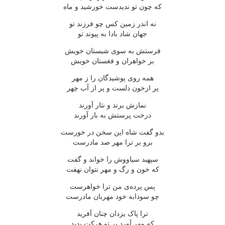
که چون تو ندیدست خورشید و ماه
نه اندر زمین کس چو فرزند تو
جهان شاد بادا به پیوند تو
فرستش به سوی شبستان خویش
بر خواهران و فغستان خویش
همه روی پوشیدگان را ز مهر
پر ازخون دلست و پر از آب چهر
نمازش برند و نثار آورند
درخت پرستش به بار آورند
بدو گفت شاه این سخن در خورست
برو بر ترا مهر صد مادرست
سپهبد سیاووش را خواند و گفت
که خون و رگ و مهر نتوان نهفت
پس پرده‌ی من ترا خواهرست
چو سودابه خود مهربان مادرست
ترا پاک یزدان چنان آفرید
که مهر آورد بر تو هرکت بدید