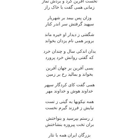
نخست آفرین کرد و بردش نماز
زمانی همی گفت با خاک راز
وزان پس بیمد بر شهریار
سپهبد گرفتش سر اندر کنار
شگفتی ز دیدار او خیره ماند
بروبر همی نام یزدان بخواند
بدان اندکی سال و چندان خرد
که گفتی روانش خرد پرورد
بسی آفرین بر جهان آفرین
بخواند و بمالید رخ بر زمین
همی گفت کای کردگار سپهر
خداوند هوش و خداوند مهر
همه نیکویها به گیتی ز تست
نیایش ز فرزند گیرم نخست
ز رستم بپرسید و بنواختش
بران تخت پیروزه بنشاختش
بزرگان ایران همه با نثار