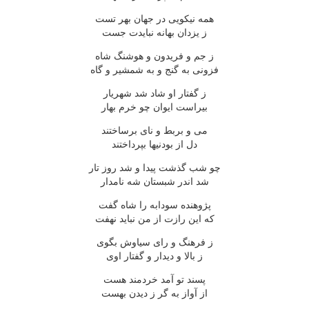
همه نیکویی در جهان بهر تست
ز یزدان بهانه نبایدت جست
ز جم و فریدون و هوشنگ شاه
فزونی به گنج و به شمشیر و گاه
ز گفتار او شاد شد شهریار
بیراست ایوان چو خرم بهار
می و بربط و نای برساختند
دل از بودنیها بپرداختند
چو شب گذشت پیدا و شد روز تار
شد اندر شبستان شه نامدار
پژوهنده سودابه را شاه گفت
که این رازت از من نباید نهفت
ز فرهنگ و رای سیاوش بگوی
ز بالا و دیدار و گفتار اوی
پسند تو آمد خردمند هست
از آواز به گر ز دیدن بهست