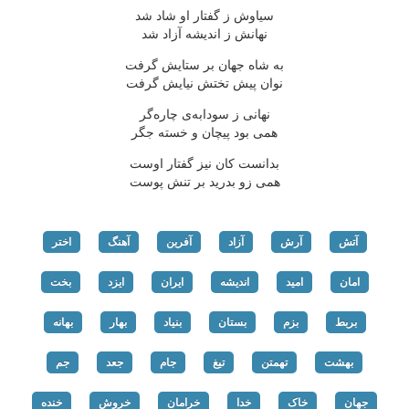
سیاوش ز گفتار او شاد شد
نهانش ز اندیشه آزاد شد
به شاه جهان بر ستایش گرفت
نوان پیش تختش نیایش گرفت
نهانی ز سودابه‌ی چاره‌گر
همی بود پیچان و خسته جگر
بدانست کان نیز گفتار اوست
همی زو بدرید بر تنش پوست
آتش
آرش
آزاد
آفرین
آهنگ
اختر
امان
امید
اندیشه
ایران
ایزد
بخت
بربط
بزم
بستان
بنیاد
بهار
بهانه
بهشت
تهمتن
تیغ
جام
جعد
جم
جهان
خاک
خدا
خرامان
خروش
خنده