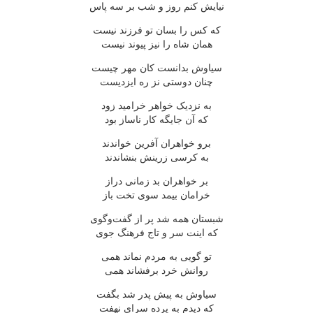
نیایش کنم روز و شب بر سه پاس
که کس را بسان تو فرزند نیست
همان شاه را نیز پیوند نیست
سیاوش بدانست کان مهر چیست
چنان دوستی نز ره ایزدیست
به نزدیک خواهر خرامید زود
که آن جایگه کار ناساز بود
برو خواهران آفرین خواندند
به کرسی زرینش بنشاندند
بر خواهران بد زمانی دراز
خرامان بیمد سوی تخت باز
شبستان همه شد پر از گفت‌وگوی
که اینت سر و تاج فرهنگ جوی
تو گویی به مردم نماند همی
روانش خرد برفشاند همی
سیاوش به پیش پدر شد بگفت
که دیدم به پرده سرای نهفت