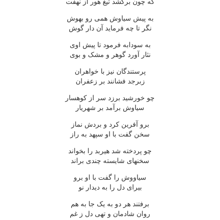
که چون برکشد تیغ هور از نهفت
به پیش سیاوش همی رو بهوش
نگر تا چه فرماید آن دار گوش
به سودابه فرمود تا پیش اوی
نثار آورد گوهر و مشک و بوی
پرستندگان نیز با خواهران
زبرجد فشانند بر زعفران
چو خورشید برزد سر از کوهسار
سیاوش برآمد بر شهریار
برو آفرین کرد و بردش نماز
سخن گفت با او سپهد به راز
چو پردخته شد هیربد را بخواند
سخنهای شایسته چندی براند
سیاووش را گفت با او برو
بیرای دل را به دیدار نو
برفتند هر دو به یک جا به هم
روان شادمان و تهی دل ز غم