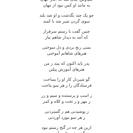
به مانند او کس نبود از مهان
چو یک چند بگذشت و او شد بلند
سوی گردن شیر شد با کمند
چنین گفت با رستم سرفراز
که آمد به دیدار شاهم نیاز
بسی رنج بردی و دل سوختی
هنرهای شاهانم آموختی
پدر باید اکنون که بیند ز من
هنرهای آموزش پیلتن
گو شیردل کار او را بساخت
فرستادگان را ز هر سو بتاخت
ز اسپ و پرستنده و سیم و زر
ز مهر و ز تخت و کلاه و کمر
ز پوشیدنی هم ز گستردنی
ز هر سو بیورد آوردنی
ازین هر چه در گنج رستم نبود